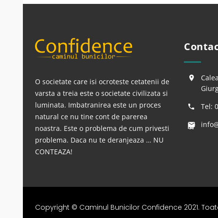
Contac
Calea
O societate care isi ocroteste cetatenii de
Giur
varsta a treia este o societate civilizata si
luminata. Imbatranirea este un proces
Tel: 
natural ce nu tine cont de parerea
info
br
<
>
noastra. Este o problema de cum privesti
problema. Daca nu te deranjeaza … NU
CONTEAZA!
Copyright © Caminul Bunicilor Confidence 2021. Toate