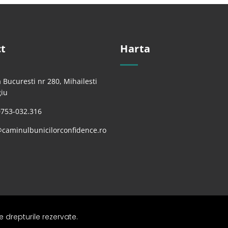
t
Harta
 Bucuresti nr 280, Mihailesti
giu
0753-032.316
@caminulbunicilorconfidence.ro
 drepturile rezervate.