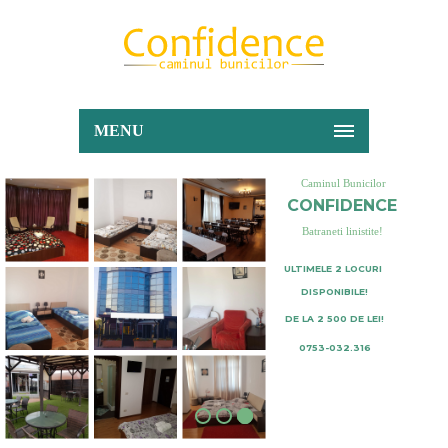
MENU
Caminul Bunicilor
CONFIDENCE
Batraneti linistite!
ULTIMELE 2 LOCURI
DISPONIBILE!
DE LA 2 500 DE LEI!
0753-032.316