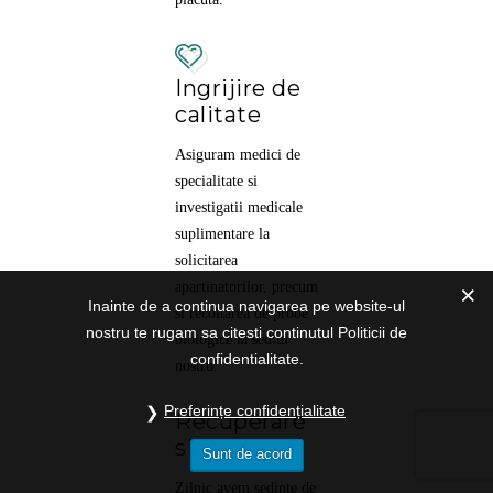
Ingrijire de
calitate
Asiguram medici de
specialitate si
investigatii medicale
suplimentare la
solicitarea
apartinatorilor, precum
Inainte de a continua navigarea pe website-ul
si recoltarea de probe
nostru te rugam sa citesti continutul Politicii de
biologice la sediul
confidentialitate.
nostru.
Preferințe confidențialitate
Recuperare
si ingrijire
Sunt de acord
Zilnic avem sedinte de