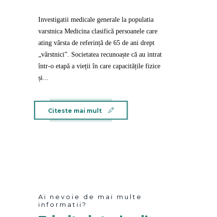
Investigatii medicale generale la populatia
varstnica Medicina clasifică persoanele care
ating vârsta de referință de 65 de ani drept
„vârstnici”. Societatea recunoaște că au intrat
într-o etapă a vieții în care capacitățile fizice
și...
Citeste mai mult
Ai nevoie de mai multe
informatii?